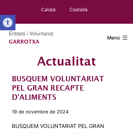
Vés
Català
Castellà
al
Obre la barra d'eines
contingut
Entitat
Menú
Garrot
Actualitat
BUSQUEM VOLUNTARIAT
PEL GRAN RECAPTE
D’ALIMENTS
19 de novembre de 2024
BUSQUEM VOLUNTARIAT PEL GRAN