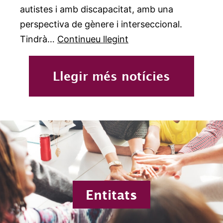
autistes i amb discapacitat, amb una
perspectiva de gènere i interseccional.
Sexualitats
Tindrà…
Continueu llegint
Inclusives
i
Llegir més notícies
Lliures
de
Violències
Masclistes
Entitats