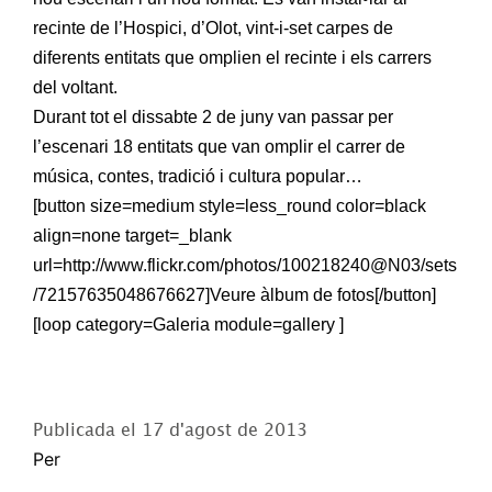
recinte de l’Hospici, d’Olot, vint-i-set carpes de
diferents entitats que omplien el recinte i els carrers
del voltant.
Durant tot el dissabte 2 de juny van passar per
l’escenari 18 entitats que van omplir el carrer de
música, contes, tradició i cultura popular…
[button size=medium style=less_round color=black
align=none target=_blank
url=http://www.flickr.com/photos/100218240@N03/sets
/72157635048676627]Veure àlbum de fotos[/button]
[loop category=Galeria module=gallery ]
Publicada el
17 d'agost de 2013
Per