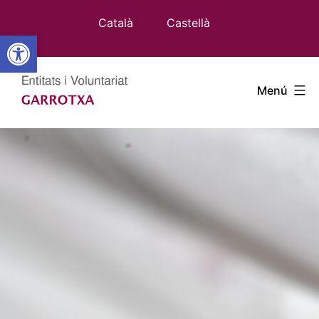
Vés
Català
Castellà
al
Obre la barra d'eines
contingut
Entitats
Menú
Garrotxa