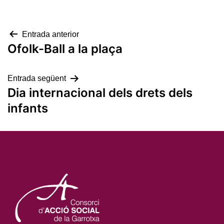
Navegació
Entrada anterior
Ofolk-Ball a la plaça
d'entrades
Entrada següent
Dia internacional dels drets dels
infants