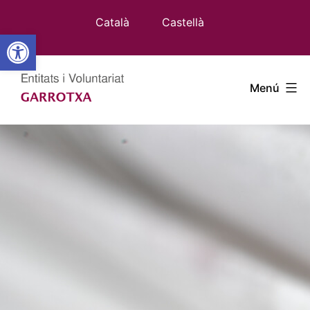
Vés
Català
Castellà
al
Obre la barra d'eines
contingut
Entitats
Menú
Garrotxa