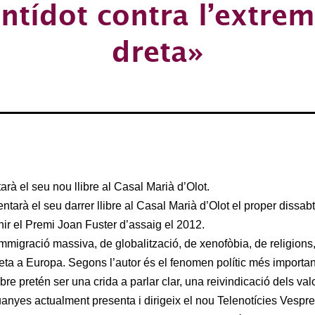
ntídot contra l’extre
dreta»
rà el seu nou llibre al Casal Marià d’Olot.
ntarà el seu darrer llibre al Casal Marià d’Olot el proper dissab
nir el Premi Joan Fuster d’assaig el 2012.
immigració massiva, de globalització, de xenofòbia, de religion
eta a Europa. Segons l’autor és el fenomen polític més important 
ibre pretén ser una crida a parlar clar, una reivindicació dels val
nyes actualment presenta i dirigeix el nou Telenotícies Vespr