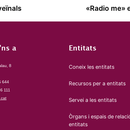
veïnals
«Radio me» e
'ns a
Entitats
alau, 8
Coneix les entitats
6 644
Recursos per a entitats
66 111
cat
Servei a les entitats
Òrgans i espais de relaci
entitats