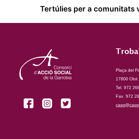
Navegació
Tertúlies per a comunitats 
d'entrades
Troba
Plaça del P
17800 Olot
Tel. 972 26
Fax. 972 2
casg@casg.