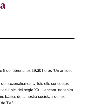
ma
te 8 de febrer a les 19:30 hores “Un antídot
s, de nacionalismes… Tots ells conceptes
de l’inici del segle XXI i, encara, no tenim
ors bàsics de la nostra societat i de les
e de TV3.