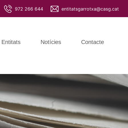
972 266 644
entitatsgarrotxa@casg.cat
Entitats
Notícies
Contacte