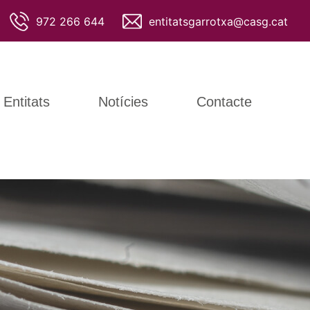
972 266 644
entitatsgarrotxa@casg.cat
Entitats
Notícies
Contacte