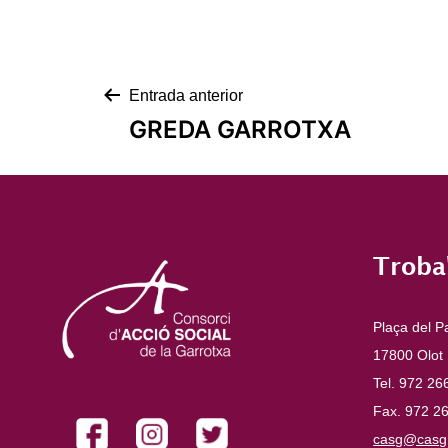
Navegació
Entrada anterior
GREDA GARROTXA
d'entrades
Troba
Plaça del P
17800 Olot
Tel. 972 26
Fax. 972 2
casg@casg.