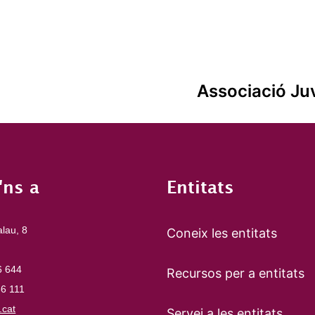
Associació Juv
'ns a
Entitats
alau, 8
Coneix les entitats
6 644
Recursos per a entitats
66 111
cat
Servei a les entitats