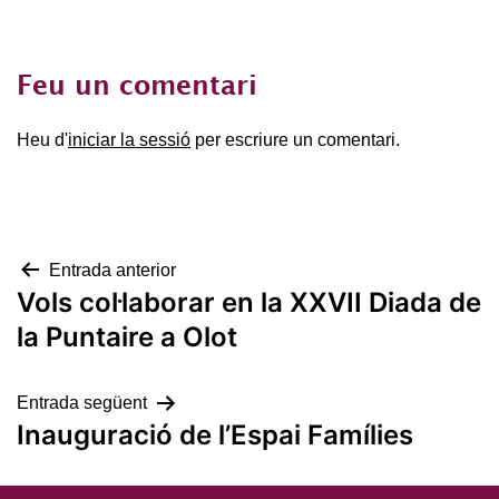
Feu un comentari
Heu d'
iniciar la sessió
per escriure un comentari.
Navegació
Entrada anterior
Vols col·laborar en la XXVII Diada de
d'entrades
la Puntaire a Olot
Entrada següent
Inauguració de l’Espai Famílies