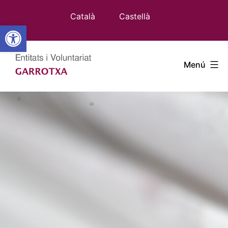
Vés
Català
Castellà
al
Obre la barra d'eines
contingut
Entitats
Menú
Garrotxa