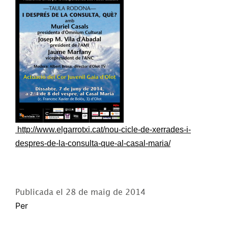
http://www.elgarrotxi.cat/nou-cicle-de-xerrades-i-
despres-de-la-consulta-que-al-casal-maria/
Publicada el
28 de maig de 2014
Per