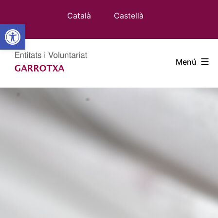
Vés
Català
Castellà
al
Obre la barra d'eines
contingut
Entitats
Menú
Garrotxa