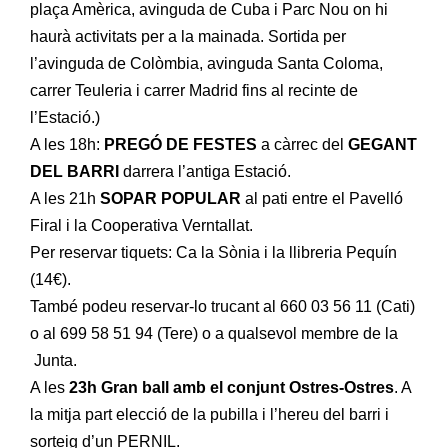
plaça Amèrica, avinguda de Cuba i Parc Nou on hi
haurà activitats per a la mainada. Sortida per
l’avinguda de Colòmbia, avinguda Santa Coloma,
carrer Teuleria i carrer Madrid fins al recinte de
l’Estació.)
A les 18h:
PREGÓ DE FESTES
a càrrec del
GEGANT
DEL BARRI
darrera l’antiga Estació.
A les 21h
SOPAR POPULAR
al pati entre el Pavelló
Firal i la Cooperativa Verntallat.
Per reservar tiquets: Ca la Sònia i la llibreria Pequín
(14€).
També podeu reservar-lo trucant al 660 03 56 11 (Cati)
o al 699 58 51 94 (Tere) o a qualsevol membre de la
Junta.
A les
23h
Gran ball amb el conjunt Ostres-Ostres
. A
la mitja part elecció de la pubilla i l’hereu del barri i
sorteig d’un PERNIL.