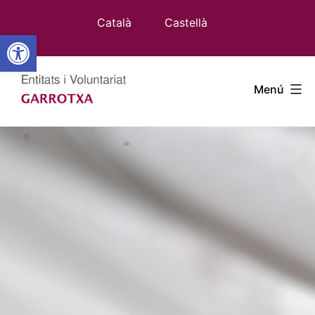
Vés
Català
Castellà
al
Obre la barra d'eines
contingut
Entitats
Menú
Garrotxa