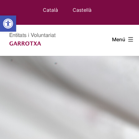
Vés
Català
Castellà
al
Obre la barra d'eines
contingut
Entitats
Menú
Garrotxa