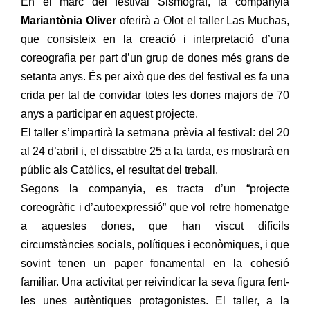
En el marc del festival Sismògraf, la companyia
Mariantònia Oliver
oferirà a Olot el taller Las Muchas,
que consisteix en la creació i interpretació d’una
coreografia per part d’un grup de dones més grans de
setanta anys. És per això que des del festival es fa una
crida per tal de convidar totes les dones majors de 70
anys a participar en aquest projecte.
El taller s’impartirà la setmana prèvia al festival: del 20
al 24 d’abril i, el dissabtre 25 a la tarda, es mostrarà en
públic als Catòlics, el resultat del treball.
Segons la companyia, es tracta d’un “projecte
coreogràfic i d’autoexpressió” que vol retre homenatge
a aquestes dones, que han viscut difícils
circumstàncies socials, polítiques i econòmiques, i que
sovint tenen un paper fonamental en la cohesió
familiar. Una activitat per reivindicar la seva figura fent-
les unes autèntiques protagonistes. El taller, a la