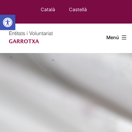
Vés
Català
Castellà
al
Obre la barra d'eines
contingut
Entitats
Menú
Garrotxa