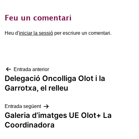
Feu un comentari
Heu d'
iniciar la sessió
per escriure un comentari.
Navegació
Entrada anterior
Delegació Oncolliga Olot i la
d'entrades
Garrotxa, el relleu
Entrada següent
Galeria d’imatges UE Olot+ La
Coordinadora