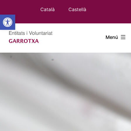
Vés
Català
Castellà
al
Obre la barra d'eines
contingut
Entitats
Menú
Garrotxa