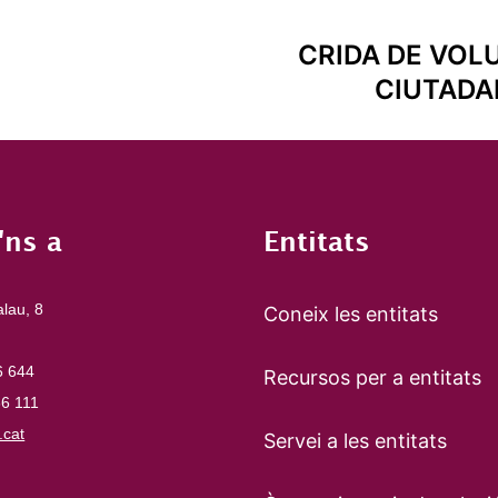
CRIDA DE VOL
CIUTADA
'ns a
Entitats
alau, 8
Coneix les entitats
6 644
Recursos per a entitats
66 111
cat
Servei a les entitats