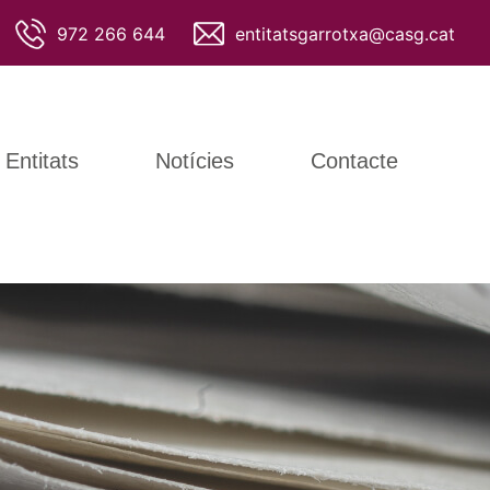
972 266 644
entitatsgarrotxa@casg.cat
Entitats
Notícies
Contacte