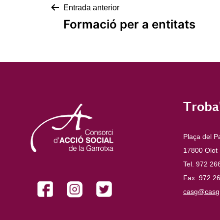
Navegació
Entrada anterior
Formació per a entitats
d'entrades
Troba
Plaça del P
17800 Olot
Tel. 972 26
Fax. 972 2
casg@casg.