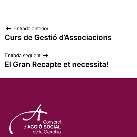
Navegació
Entrada anterior
Curs de Gestió d’Associacions
d'entrades
Entrada següent
El Gran Recapte et necessita!