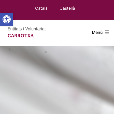
Vés
Català
Castellà
al
Obre la barra d'eines
contingut
Entitats
Menú
Garrotxa