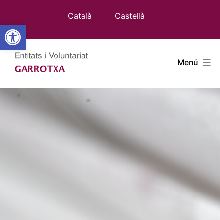
Vés
Català
Castellà
al
Obre la barra d'eines
contingut
Entitats
Menú
Garrotxa