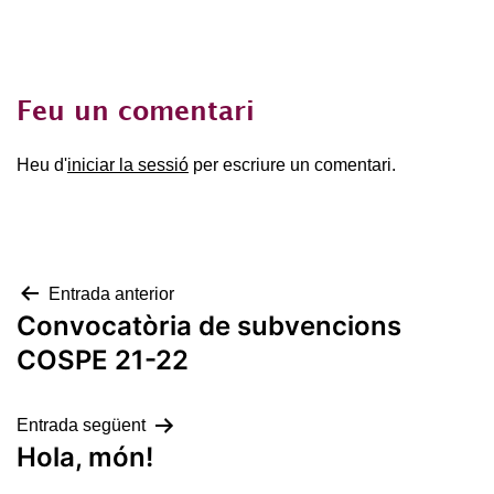
Feu un comentari
Heu d'
iniciar la sessió
per escriure un comentari.
Navegació
Entrada anterior
Convocatòria de subvencions
d'entrades
COSPE 21-22
Entrada següent
Hola, món!