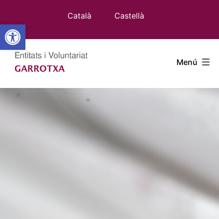
Vés
Català
Castellà
al
Obre la barra d'eines
contingut
Entitats
Menú
Garrotxa