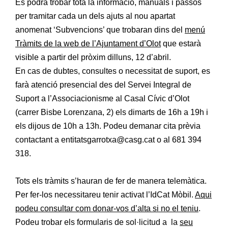
Es podrà trobar tota la informació, manuals i passos
per tramitar cada un dels ajuts al nou apartat
anomenat ‘Subvencions’ que trobaran dins del
menú
Tràmits de la web de l’Ajuntament d’Olot
que estarà
visible a partir del pròxim dilluns, 12 d’abril.
En cas de dubtes, consultes o necessitat de suport, es
farà atenció presencial des del Servei Integral de
Suport a l’Associacionisme al Casal Cívic d’Olot
(carrer Bisbe Lorenzana, 2) els dimarts de 16h a 19h i
els dijous de 10h a 13h. Podeu demanar cita prèvia
contactant a entitatsgarrotxa@casg.cat o al 681 394
318.
Tots els tràmits s’hauran de fer de manera telemàtica.
Per fer-los necessitareu tenir activat l’IdCat Mòbil.
Aqui
podeu consultar com donar-vos d’alta si no el teniu
.
Podeu trobar els formularis de sol·licitud a la
seu