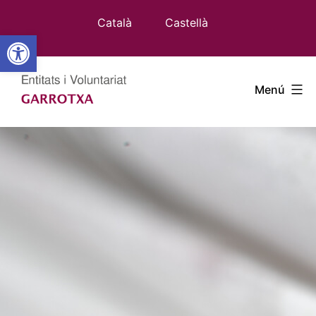
Vés
Català
Castellà
al
Obre la barra d'eines
contingut
Entitats
Menú
Garrotxa