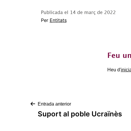
Publicada el
14 de març de 2022
Per
Entitats
Feu un
Heu d'
inici
Navegació
Entrada anterior
Suport al poble Ucraïnès
d'entrades