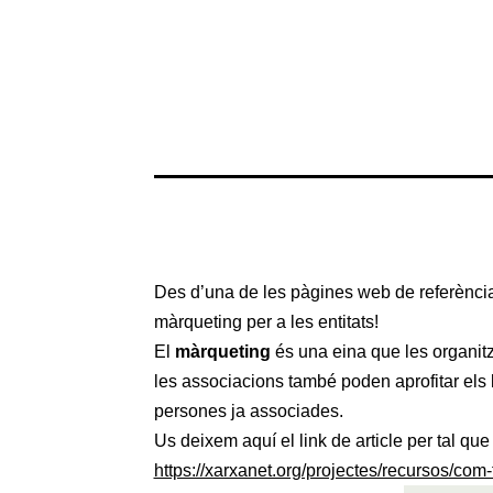
Des d’una de les pàgines web de referència p
màrqueting per a les entitats!
El
màrqueting
és una eina que les organitza
les associacions també poden aprofitar els 
persones ja associades.
Us deixem aquí el link de article per tal que
https://xarxanet.org/projectes/recursos/c