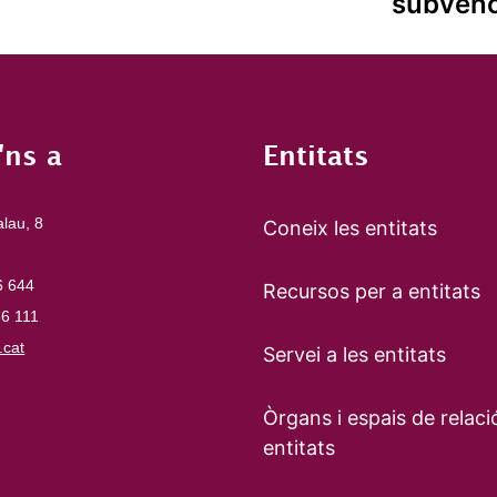
subvenc
'ns a
Entitats
alau, 8
Coneix les entitats
6 644
Recursos per a entitats
66 111
cat
Servei a les entitats
Òrgans i espais de relaci
entitats