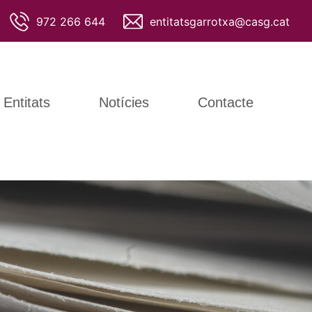
972 266 644
entitatsgarrotxa@casg.cat
Entitats
Notícies
Contacte