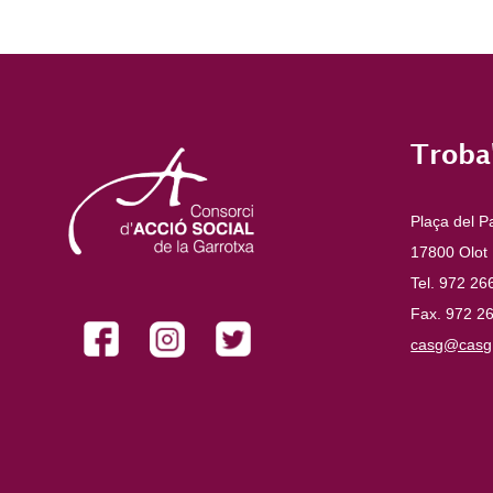
Troba
Plaça del P
17800 Olot
Tel. 972 26
Fax. 972 2
casg@casg.