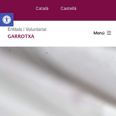
Vés
Català
Castellà
al
Obre la barra d'eines
contingut
Entitats
Menú
Garrotxa