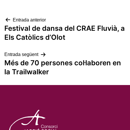
Navegació
Entrada anterior
Festival de dansa del CRAE Fluvià, a
d'entrades
Els Catòlics d’Olot
Entrada següent
Més de 70 persones col·laboren en
la Trailwalker