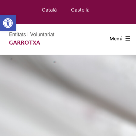
Vés
Català
Castellà
al
Obre la barra d'eines
contingut
Entitats
Menú
Garrotxa