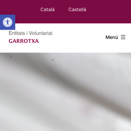
Vés
Català
Castellà
al
Obre la barra d'eines
contingut
Entitats
Menú
Garrotxa