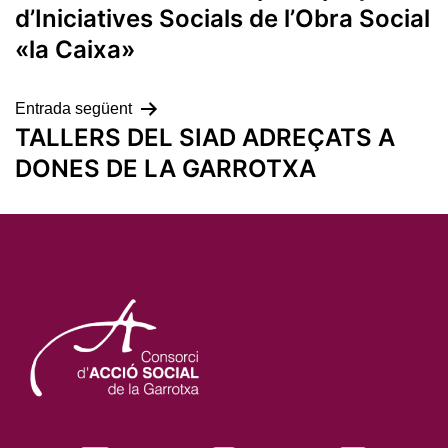
d'entrades
d’Iniciatives Socials de l’Obra Social
«la Caixa»
Entrada següent
TALLERS DEL SIAD ADREÇATS A
DONES DE LA GARROTXA