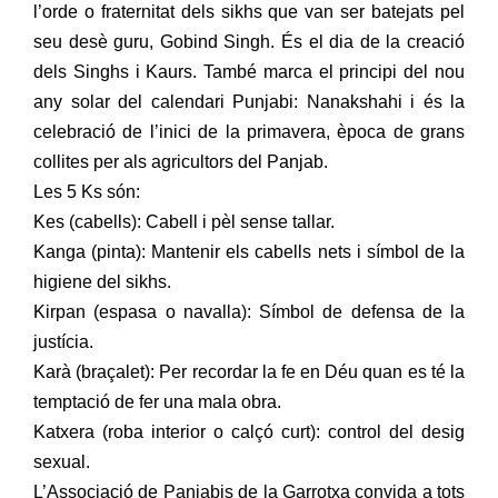
l’orde o fraternitat dels sikhs que van ser batejats pel
seu desè guru, Gobind Singh. És el dia de la creació
dels Singhs i Kaurs. També marca el principi del nou
any solar del calendari Punjabi: Nanakshahi i és la
celebració de l’inici de la primavera, època de grans
collites per als agricultors del Panjab.
Les 5 Ks són:
Kes (cabells): Cabell i pèl sense tallar.
Kanga (pinta): Mantenir els cabells nets i símbol de la
higiene del sikhs.
Kirpan (espasa o navalla): Símbol de defensa de la
justícia.
Karà (braçalet): Per recordar la fe en Déu quan es té la
temptació de fer una mala obra.
Katxera (roba interior o calçó curt): control del desig
sexual.
L’Associació de Panjabis de la Garrotxa convida a tots