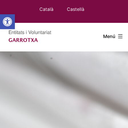
Vés
Català
Castellà
al
Obre la barra d'eines
contingut
Entitats
Menú
Garrotxa