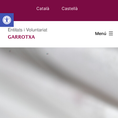
Vés
Català
Castellà
al
Obre la barra d'eines
contingut
Entitats
Menú
Garrotxa