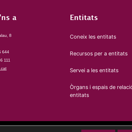
'ns a
Entitats
alau, 8
Coneix les entitats
6 644
Recursos per a entitats
66 111
cat
Servei a les entitats
Òrgans i espais de relaci
entitats