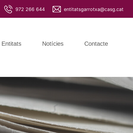
972 266 644
entitatsgarrotxa@casg.cat
Entitats
Notícies
Contacte