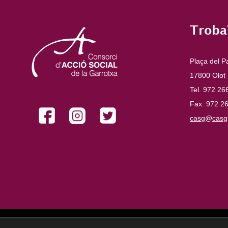
Troba
Plaça del P
17800 Olot
Tel. 972 26
Fax. 972 2
casg@casg.