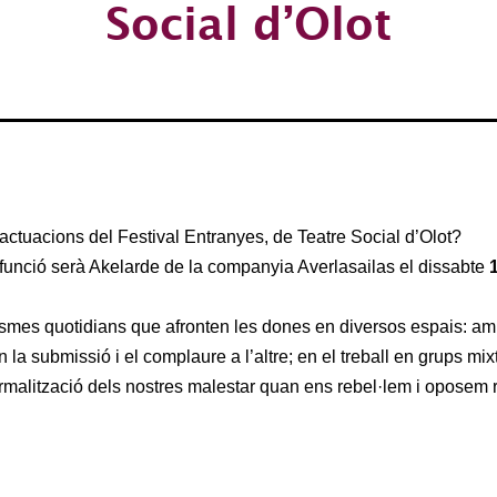
Social d’Olot
ctuacions del Festival Entranyes, de Teatre Social d’Olot?
 funció serà Akelarde de la companyia Averlasailas el dissabte
ismes quotidians que afronten les dones en diversos espais: amb
a submissió i el complaure a l’altre; en el treball en grups mixt
rmalització dels nostres malestar quan ens rebel·lem i oposem re